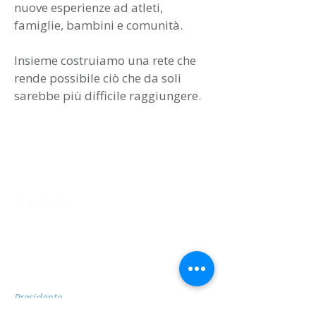
nuove esperienze ad atleti,
famiglie, bambini e comunità.
Insieme costruiamo una rete che
rende possibile ciò che da soli
sarebbe più difficile raggiungere.
Contatti
Sede Legale
Via San Gottardo 76, 20900 - Monza
(MB)
Telefono
Presidente
Antonella Inga: 333 722 38 49