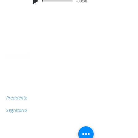
-00:38
Contatti
Sede Legale
Via San Gottardo 76, 20900 - Monza
(MB)
Telefono
Presidente
Antonella Inga: 333 722 38 49
Segretario
Luca Aronica: 349 144 25 22
E-mail
segreteria@asdfreemoving.it