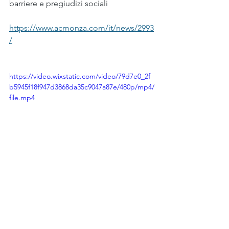
barriere e pregiudizi sociali
https://www.acmonza.com/it/news/2993
/
https://video.wixstatic.com/video/79d7e0_2f
b5945f18f947d3868da35c9047a87e/480p/mp4/
file.mp4