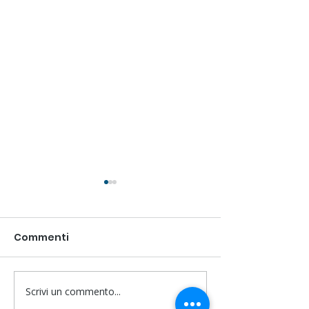
Commenti
Scrivi un commento...
Tutti in Camp 2026:
Campionati It